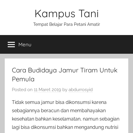
Skip
Kampus Tani
to
content
Tempat Belajar Para Petani Amatir
Menu
Cara Budidaya Jamur Tiram Untuk
Pemula
Posted on
11 Maret 2019
by
abdurrosyid
Tidak semua jamur bisa dikonsumsi karena
sebagiannya beracun dan membahayakan
kesehatan bahkan keselamatan, namun sebagian
lagi bisa dikonsumsi bahkan mengandung nutrisi