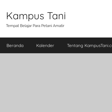
Skip
to
Kampus Tani
content
Tempat Belajar Para Petani Amatir
Beranda
Kalender
Tentang KampusTani.