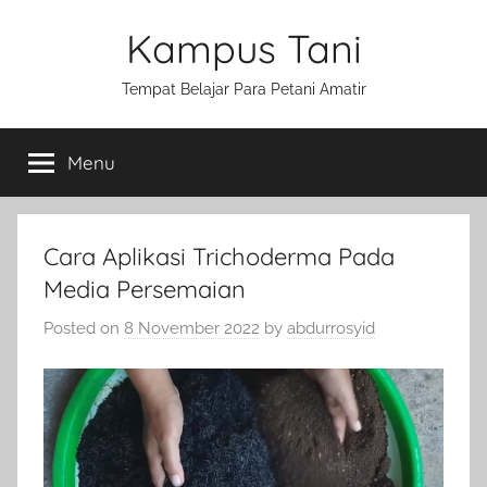
Skip
Kampus Tani
to
content
Tempat Belajar Para Petani Amatir
Menu
Cara Aplikasi Trichoderma Pada
Media Persemaian
Posted on
8 November 2022
by
abdurrosyid