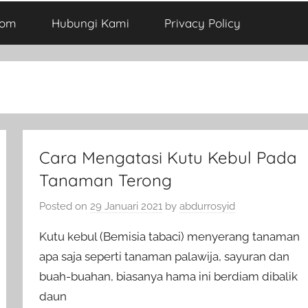
com
Hubungi Kami
Privacy Policy
Cara Mengatasi Kutu Kebul Pada
Tanaman Terong
Posted on
29 Januari 2021
by
abdurrosyid
Kutu kebul (Bemisia tabaci) menyerang tanaman
apa saja seperti tanaman palawija, sayuran dan
buah-buahan, biasanya hama ini berdiam dibalik
daun