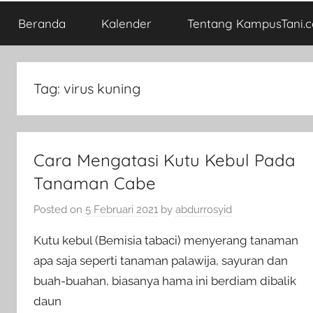
Beranda
Kalender
Tentang KampusTani.
Tag:
virus kuning
Cara Mengatasi Kutu Kebul Pada
Tanaman Cabe
Posted on
5 Februari 2021
by
abdurrosyid
Kutu kebul (Bemisia tabaci) menyerang tanaman
apa saja seperti tanaman palawija, sayuran dan
buah-buahan, biasanya hama ini berdiam dibalik
daun