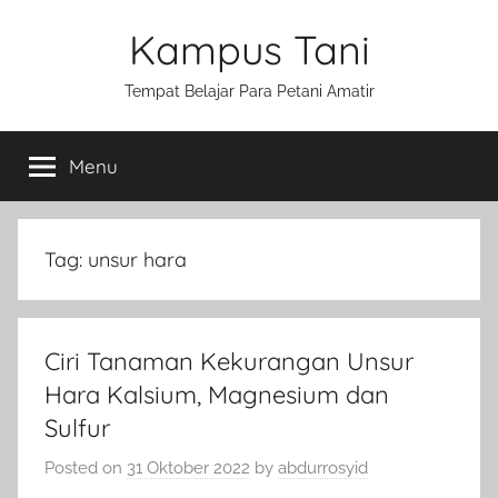
Skip
Kampus Tani
to
content
Tempat Belajar Para Petani Amatir
Menu
Tag:
unsur hara
Ciri Tanaman Kekurangan Unsur
Hara Kalsium, Magnesium dan
Sulfur
Posted on
31 Oktober 2022
by
abdurrosyid