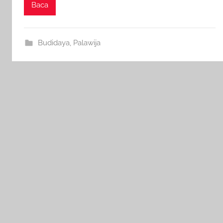
Baca
Budidaya
,
Palawija