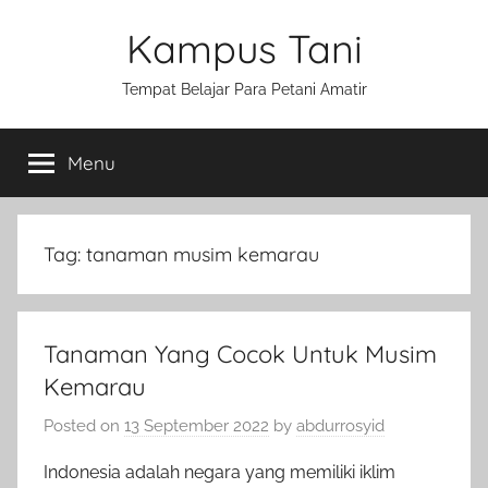
Skip
Kampus Tani
to
content
Tempat Belajar Para Petani Amatir
Menu
Tag:
tanaman musim kemarau
Tanaman Yang Cocok Untuk Musim
Kemarau
Posted on
13 September 2022
by
abdurrosyid
Indonesia adalah negara yang memiliki iklim