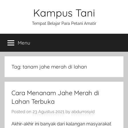
Skip
Kampus Tani
to
content
Tempat Belajar Para Petani Amatir
Menu
Tag:
tanam jahe merah di lahan
Cara Menanam Jahe Merah di
Lahan Terbuka
Posted on
23 Agustus 2021
by
abdurrosyid
Akhir-akhir ini banyak dari kalangan masyarakat