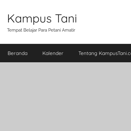
Skip
to
Kampus Tani
content
Tempat Belajar Para Petani Amatir
Beranda
Kalender
Tentang KampusTani.