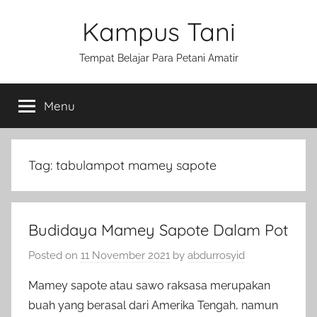
Skip
Kampus Tani
to
content
Tempat Belajar Para Petani Amatir
Menu
Tag:
tabulampot mamey sapote
Budidaya Mamey Sapote Dalam Pot
Posted on
11 November 2021
by
abdurrosyid
Mamey sapote atau sawo raksasa merupakan
buah yang berasal dari Amerika Tengah, namun