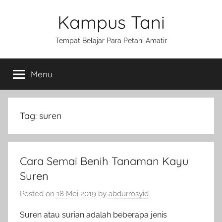
Skip
Kampus Tani
to
content
Tempat Belajar Para Petani Amatir
Menu
Tag:
suren
Cara Semai Benih Tanaman Kayu
Suren
Posted on
18 Mei 2019
by
abdurrosyid
Suren atau surian adalah beberapa jenis