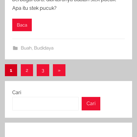
Apa itu stek pucuk?
Baca
Buah
,
Budidaya
Paginasi
Next
1
2
3
»
Posts
pos
Cari
Cari