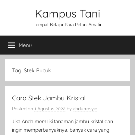
Skip
Kampus Tani
to
content
Tempat Belajar Para Petani Amatir
Menu
Tag:
Stek Pucuk
Cara Stek Jambu Kristal
Posted on
1 Agustus 2022
by
abdurrosyid
Jika Anda memiliki tanaman jambu kristal dan
ingin memperbanyaknya, banyak cara yang