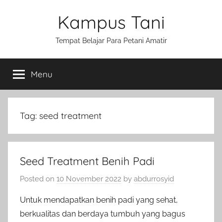
Skip
Kampus Tani
to
content
Tempat Belajar Para Petani Amatir
Menu
Tag:
seed treatment
Seed Treatment Benih Padi
Posted on
10 November 2022
by
abdurrosyid
Untuk mendapatkan benih padi yang sehat,
berkualitas dan berdaya tumbuh yang bagus