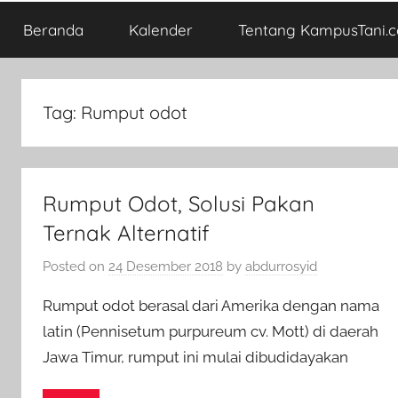
Beranda
Kalender
Tentang KampusTani.
Tag:
Rumput odot
Rumput Odot, Solusi Pakan
Ternak Alternatif
Posted on
24 Desember 2018
by
abdurrosyid
Rumput odot berasal dari Amerika dengan nama
latin (Pennisetum purpureum cv. Mott) di daerah
Jawa Timur, rumput ini mulai dibudidayakan