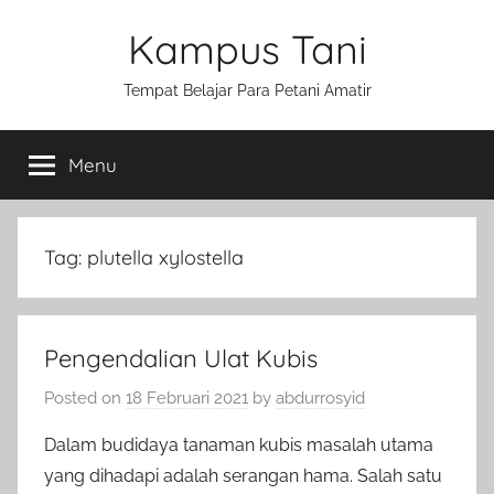
Skip
Kampus Tani
to
content
Tempat Belajar Para Petani Amatir
Menu
Tag:
plutella xylostella
Pengendalian Ulat Kubis
Posted on
18 Februari 2021
by
abdurrosyid
Dalam budidaya tanaman kubis masalah utama
yang dihadapi adalah serangan hama. Salah satu