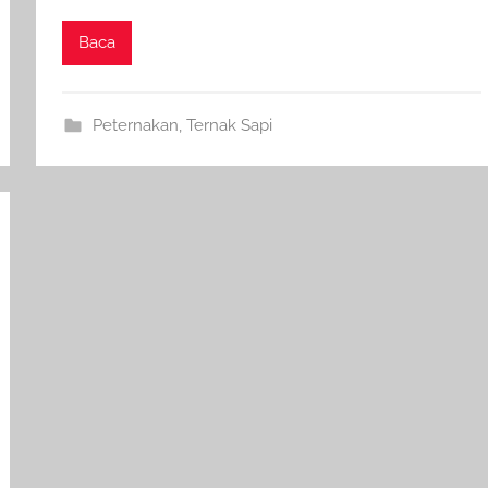
Baca
Peternakan
,
Ternak Sapi