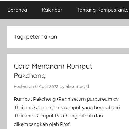
Beranda
Kalender
Tentang KampusTani.
Tag:
peternakan
Cara Menanam Rumput
Pakchong
Posted on
6 April 2022
by
abdurrosyid
Rumput Pakchong (Pennisetum purpureum cv
Thailand) adalah jenis rumput yang berasal dari
Thailand. Rumput Pakchong diteliti dan
dikembangkan oleh Prof.