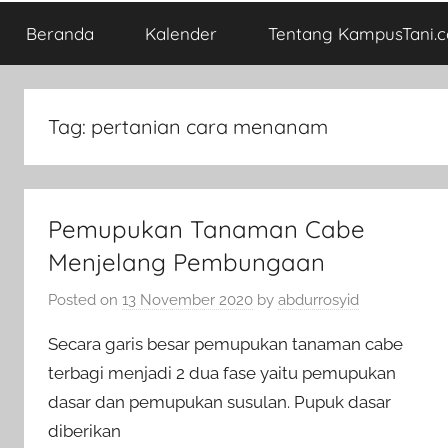
Beranda
Kalender
Tentang KampusTani.
Tag:
pertanian cara menanam
Pemupukan Tanaman Cabe
Menjelang Pembungaan
Posted on
13 November 2020
by
abdurrosyid
Secara garis besar pemupukan tanaman cabe
terbagi menjadi 2 dua fase yaitu pemupukan
dasar dan pemupukan susulan. Pupuk dasar
diberikan