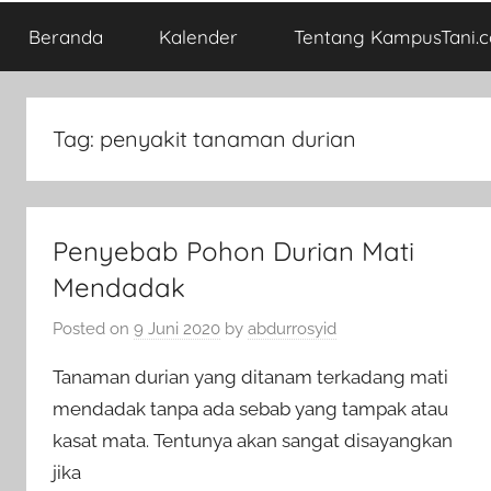
Beranda
Kalender
Tentang KampusTani.
Tag:
penyakit tanaman durian
Penyebab Pohon Durian Mati
Mendadak
Posted on
9 Juni 2020
by
abdurrosyid
Tanaman durian yang ditanam terkadang mati
mendadak tanpa ada sebab yang tampak atau
kasat mata. Tentunya akan sangat disayangkan
jika