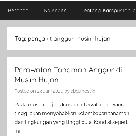
Beranda
Kalender
Tentang KampusTani.
Tag:
penyakit anggur musim hujan
Perawatan Tanaman Anggur di
Musim Hujan
Posted on
23 Juni 2020
by
abdurrosyid
Pada musim hujan dengan interval hujan yang
tinggi akan menyebabkan kelembaban tanaman
dan lingkungan yang tinggi pula. Kondisi seperti
ini