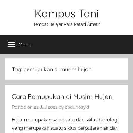
Skip
Kampus Tani
to
content
Tempat Belajar Para Petani Amatir
Menu
Tag:
pemupukan di musim hujan
Cara Pemupukan di Musim Hujan
Posted on
22 Juli 2022
by
abdurrosyid
Hujan merupakan salah satu dari siklus hidrologi
yang merupakan suatu siklus perputaran air dari