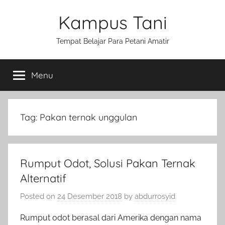
Skip
Kampus Tani
to
content
Tempat Belajar Para Petani Amatir
Menu
Tag:
Pakan ternak unggulan
Rumput Odot, Solusi Pakan Ternak
Alternatif
Posted on
24 Desember 2018
by
abdurrosyid
Rumput odot berasal dari Amerika dengan nama