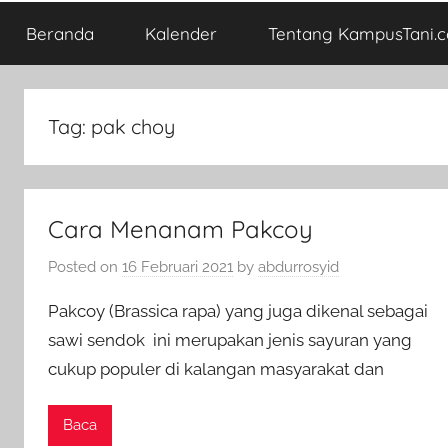
Beranda
Kalender
Tentang KampusTani.
Tag:
pak choy
Cara Menanam Pakcoy
Posted on
16 Februari 2021
by
abdurrosyid
Pakcoy (Brassica rapa) yang juga dikenal sebagai
sawi sendok ini merupakan jenis sayuran yang
cukup populer di kalangan masyarakat dan
Baca