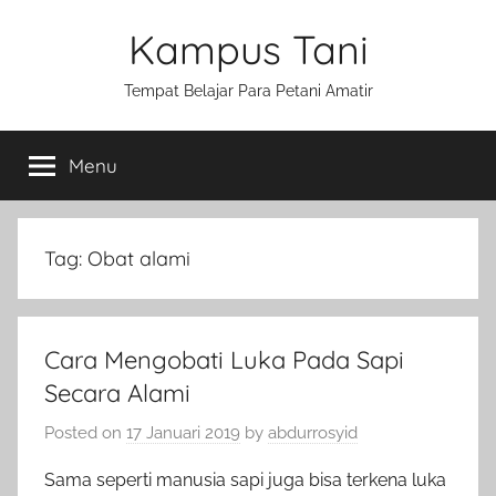
Skip
Kampus Tani
to
content
Tempat Belajar Para Petani Amatir
Menu
Tag:
Obat alami
Cara Mengobati Luka Pada Sapi
Secara Alami
Posted on
17 Januari 2019
by
abdurrosyid
Sama seperti manusia sapi juga bisa terkena luka