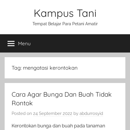
Skip
Kampus Tani
to
content
Tempat Belajar Para Petani Amatir
Menu
Tag:
mengatasi kerontokan
Cara Agar Bunga Dan Buah Tidak
Rontok
Posted on
24 September 2022
by
abdurrosyid
Kerontokan bunga dan buah pada tanaman