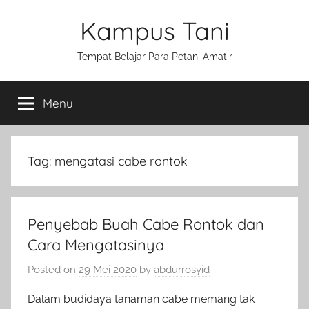
Skip
Kampus Tani
to
content
Tempat Belajar Para Petani Amatir
Menu
Tag:
mengatasi cabe rontok
Penyebab Buah Cabe Rontok dan
Cara Mengatasinya
Posted on
29 Mei 2020
by
abdurrosyid
Dalam budidaya tanaman cabe memang tak