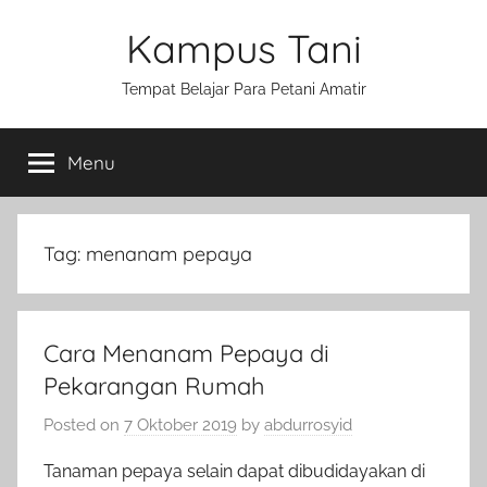
Skip
Kampus Tani
to
content
Tempat Belajar Para Petani Amatir
Menu
Tag:
menanam pepaya
Cara Menanam Pepaya di
Pekarangan Rumah
Posted on
7 Oktober 2019
by
abdurrosyid
Tanaman pepaya selain dapat dibudidayakan di