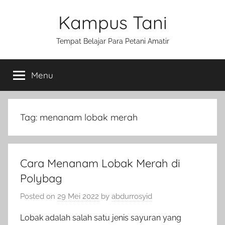
Skip
Kampus Tani
to
content
Tempat Belajar Para Petani Amatir
Menu
Tag:
menanam lobak merah
Cara Menanam Lobak Merah di
Polybag
Posted on
29 Mei 2022
by
abdurrosyid
Lobak adalah salah satu jenis sayuran yang