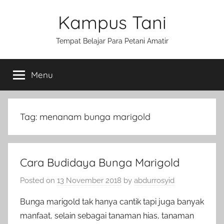
Skip
Kampus Tani
to
content
Tempat Belajar Para Petani Amatir
Menu
Tag:
menanam bunga marigold
Cara Budidaya Bunga Marigold
Posted on
13 November 2018
by
abdurrosyid
Bunga marigold tak hanya cantik tapi juga banyak
manfaat, selain sebagai tanaman hias, tanaman