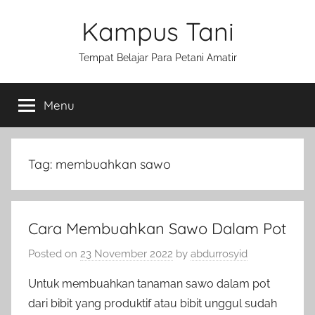
Skip
Kampus Tani
to
content
Tempat Belajar Para Petani Amatir
Menu
Tag:
membuahkan sawo
Cara Membuahkan Sawo Dalam Pot
Posted on
23 November 2022
by
abdurrosyid
Untuk membuahkan tanaman sawo dalam pot
dari bibit yang produktif atau bibit unggul sudah