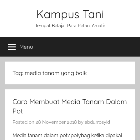
Skip
Kampus Tani
to
content
Tempat Belajar Para Petani Amatir
Menu
Tag:
media tanam yang baik
Cara Membuat Media Tanam Dalam
Pot
Posted on
28 November 2018
by
abdurrosyid
Media tanam dalam pot/polybag ketika dipakai