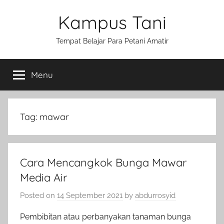
Skip
Kampus Tani
to
content
Tempat Belajar Para Petani Amatir
Menu
Tag:
mawar
Cara Mencangkok Bunga Mawar
Media Air
Posted on
14 September 2021
by
abdurrosyid
Pembibitan atau perbanyakan tanaman bunga