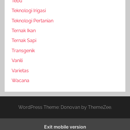
Tebu
Teknologi Irigasi
Teknologi Pertanian
Ternak Ikan
Ternak Sapi
Transgenik
Vanili
Varietas
Wacana
WordPress Theme: Donovan by ThemeZee.
Exit mobile version