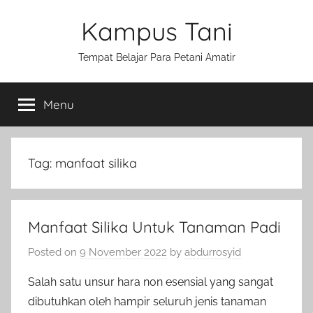
Skip
Kampus Tani
to
content
Tempat Belajar Para Petani Amatir
Menu
Tag:
manfaat silika
Manfaat Silika Untuk Tanaman Padi
Posted on
9 November 2022
by
abdurrosyid
Salah satu unsur hara non esensial yang sangat
dibutuhkan oleh hampir seluruh jenis tanaman