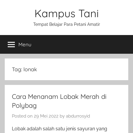
Skip
Kampus Tani
to
content
Tempat Belajar Para Petani Amatir
Menu
Tag:
lonak
Cara Menanam Lobak Merah di
Polybag
Posted on
29 Mei 2022
by
abdurrosyid
Lobak adalah salah satu jenis sayuran yang