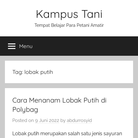
Skip
Kampus Tani
to
content
Tempat Belajar Para Petani Amatir
Menu
Tag:
lobak putih
Cara Menanam Lobak Putih di
Polybag
Posted on
9 Juni 2022
by
abdurrosyid
Lobak putih merupakan salah satu jenis sayuran