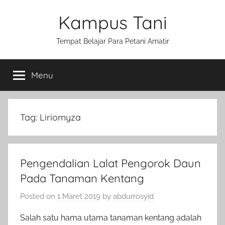
Skip
Kampus Tani
to
content
Tempat Belajar Para Petani Amatir
Menu
Tag:
Liriomyza
Pengendalian Lalat Pengorok Daun
Pada Tanaman Kentang
Posted on
1 Maret 2019
by
abdurrosyid
Salah satu hama utama tanaman kentang adalah