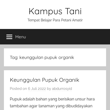
Skip
Kampus Tani
to
content
Tempat Belajar Para Petani Amatir
Menu
Tag:
keunggulan pupuk organik
Keunggulan Pupuk Organik
Posted on
6 Juli 2022
by
abdurrosyid
Pupuk adalah bahan yang berisikan unsur hara
tambahan agar tanaman yang dibudidayakan