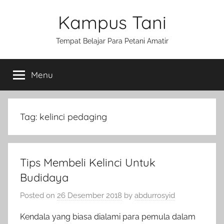
Skip
Kampus Tani
to
content
Tempat Belajar Para Petani Amatir
Menu
Tag:
kelinci pedaging
Tips Membeli Kelinci Untuk
Budidaya
Posted on
26 Desember 2018
by
abdurrosyid
Kendala yang biasa dialami para pemula dalam