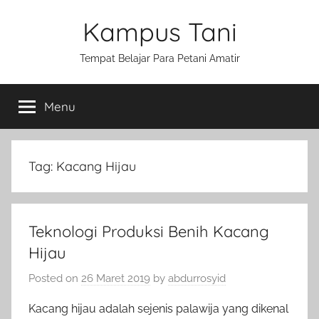
Skip
Kampus Tani
to
content
Tempat Belajar Para Petani Amatir
Menu
Tag:
Kacang Hijau
Teknologi Produksi Benih Kacang
Hijau
Posted on
26 Maret 2019
by
abdurrosyid
Kacang hijau adalah sejenis palawija yang dikenal