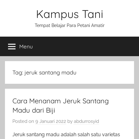
Skip
Kampus Tani
to
content
Tempat Belajar Para Petani Amatir
Menu
Tag:
jeruk santang madu
Cara Menanam Jeruk Santang
Madu dari Biji
Posted on
9 Januari 2022
by
abdurrosyid
Jeruk santang madu adalah salah satu varietas