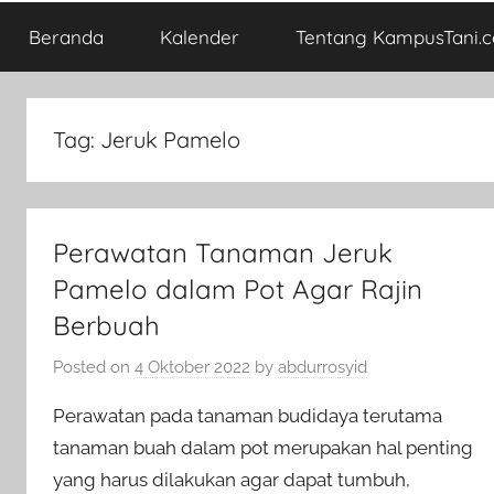
Beranda
Kalender
Tentang KampusTani.
Tag:
Jeruk Pamelo
Perawatan Tanaman Jeruk
Pamelo dalam Pot Agar Rajin
Berbuah
Posted on
4 Oktober 2022
by
abdurrosyid
Perawatan pada tanaman budidaya terutama
tanaman buah dalam pot merupakan hal penting
yang harus dilakukan agar dapat tumbuh,