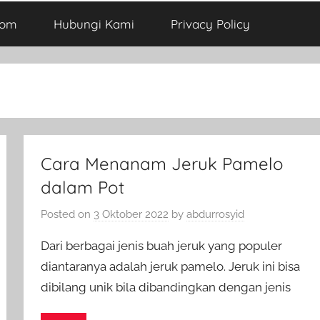
com
Hubungi Kami
Privacy Policy
Cara Menanam Jeruk Pamelo
dalam Pot
Posted on
3 Oktober 2022
by
abdurrosyid
Dari berbagai jenis buah jeruk yang populer
diantaranya adalah jeruk pamelo. Jeruk ini bisa
dibilang unik bila dibandingkan dengan jenis