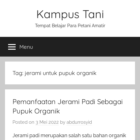
Skip
Kampus Tani
to
content
Tempat Belajar Para Petani Amatir
Menu
Tag:
jerami untuk pupuk organik
Pemanfaatan Jerami Padi Sebagai
Pupuk Organik
Posted on
3 Mei 2022
by
abdurrosyid
Jerami padi merupakan salah satu bahan organik