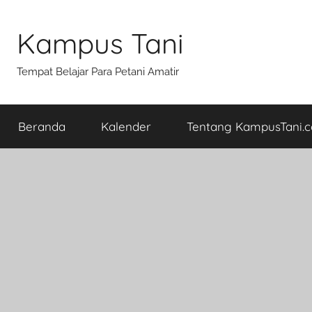
Skip
to
Kampus Tani
content
Tempat Belajar Para Petani Amatir
Beranda
Kalender
Tentang KampusTani.