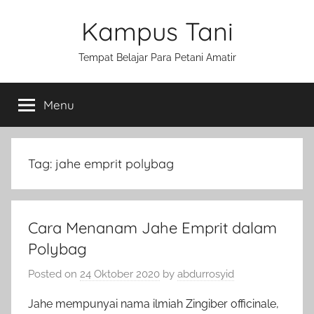
Skip
Kampus Tani
to
content
Tempat Belajar Para Petani Amatir
Menu
Tag:
jahe emprit polybag
Cara Menanam Jahe Emprit dalam
Polybag
Posted on
24 Oktober 2020
by
abdurrosyid
Jahe mempunyai nama ilmiah Zingiber officinale,