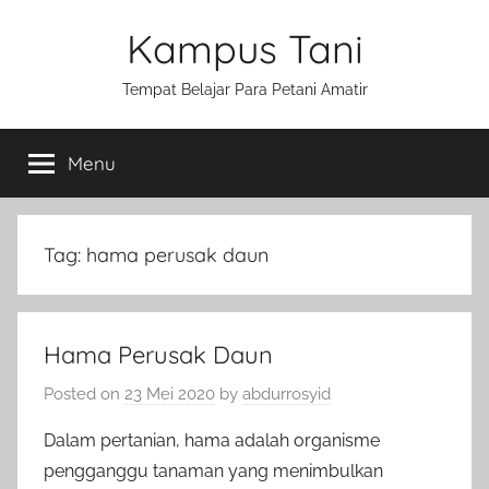
Skip
Kampus Tani
to
content
Tempat Belajar Para Petani Amatir
Menu
Tag:
hama perusak daun
Hama Perusak Daun
Posted on
23 Mei 2020
by
abdurrosyid
Dalam pertanian, hama adalah organisme
pengganggu tanaman yang menimbulkan