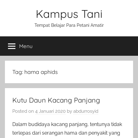
Skip
Kampus Tani
to
content
Tempat Belajar Para Petani Amatir
Menu
Tag:
hama aphids
Kutu Daun Kacang Panjang
Posted on
4 Januari 2020
by
abdurrosyid
Dalam budidaya kacang panjang, tentunya tidak
terlepas dari serangan hama dan penyakit yang