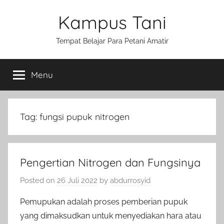
Skip
Kampus Tani
to
content
Tempat Belajar Para Petani Amatir
Menu
Tag:
fungsi pupuk nitrogen
Pengertian Nitrogen dan Fungsinya
Posted on
26 Juli 2022
by
abdurrosyid
Pemupukan adalah proses pemberian pupuk
yang dimaksudkan untuk menyediakan hara atau