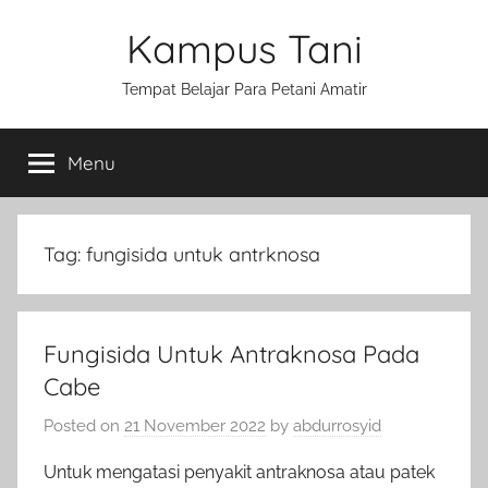
Skip
Kampus Tani
to
content
Tempat Belajar Para Petani Amatir
Menu
Tag:
fungisida untuk antrknosa
Fungisida Untuk Antraknosa Pada
Cabe
Posted on
21 November 2022
by
abdurrosyid
Untuk mengatasi penyakit antraknosa atau patek