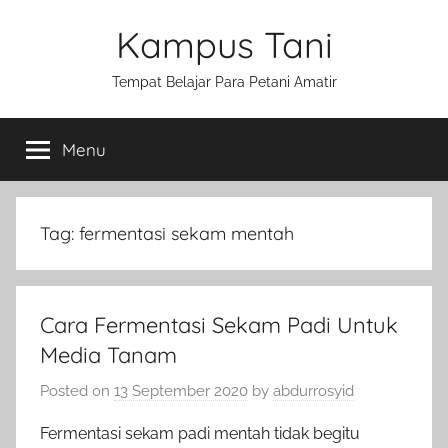
Skip
Kampus Tani
to
content
Tempat Belajar Para Petani Amatir
Menu
Tag:
fermentasi sekam mentah
Cara Fermentasi Sekam Padi Untuk
Media Tanam
Posted on
13 September 2020
by
abdurrosyid
Fermentasi sekam padi mentah tidak begitu