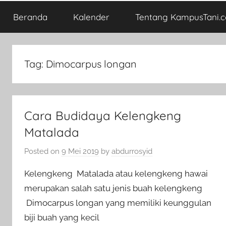
Beranda
Kalender
Tentang KampusTani.
Tag:
Dimocarpus longan
Cara Budidaya Kelengkeng
Matalada
Posted on
9 Mei 2019
by
abdurrosyid
Kelengkeng Matalada atau kelengkeng hawai
merupakan salah satu jenis buah kelengkeng
Dimocarpus longan yang memiliki keunggulan
biji buah yang kecil