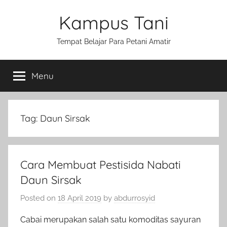
Skip
Kampus Tani
to
content
Tempat Belajar Para Petani Amatir
Menu
Tag:
Daun Sirsak
Cara Membuat Pestisida Nabati
Daun Sirsak
Posted on
18 April 2019
by
abdurrosyid
Cabai merupakan salah satu komoditas sayuran